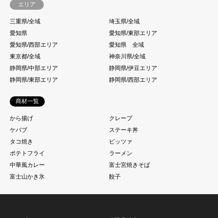
エリア
三重県/全域
埼玉県/全域
愛知県
愛知県/東部エリア
愛知県/西部エリア
愛知県 全域
東京都/全域
神奈川県/全域
静岡県/中部エリア
静岡県/伊豆エリア
静岡県/東部エリア
静岡県/西部エリア
商材一覧
から揚げ
クレープ
ケバブ
ステーキ丼
タコ焼き
ピッツァ
ポテトフライ
ラーメン
中華風カレー
富士宮焼きそば
富士山かき氷
餃子