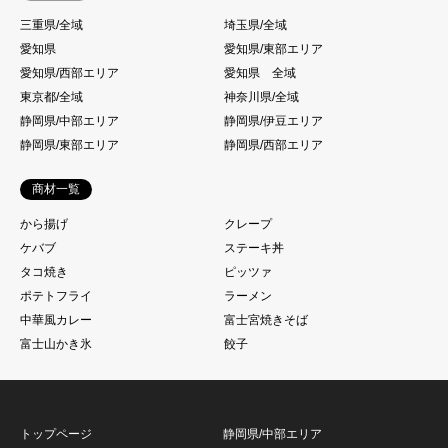
三重県/全域
埼玉県/全域
愛知県
愛知県/東部エリア
愛知県/西部エリア
愛知県 全域
東京都/全域
神奈川県/全域
静岡県/中部エリア
静岡県/伊豆エリア
静岡県/東部エリア
静岡県/西部エリア
商材一覧
から揚げ
クレープ
ケバブ
ステーキ丼
タコ焼き
ピッツァ
ポテトフライ
ラーメン
中華風カレー
富士宮焼きそば
富士山かき氷
餃子
トップページ
静岡県/中部エリア