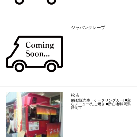
ジャパンクレープ
松吉
[移動販売車・ケータリングカー] ■主
なメニュー/たこ焼き ■所在地/静岡県
静岡市