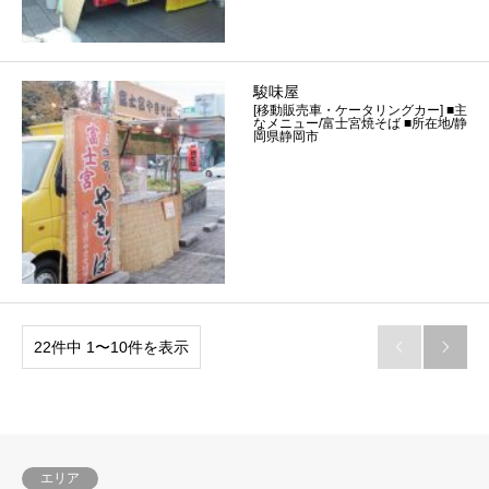
駿味屋
[移動販売車・ケータリングカー] ■主
なメニュー/富士宮焼そば ■所在地/静
岡県静岡市
22件中 1〜10件を表示


エリア