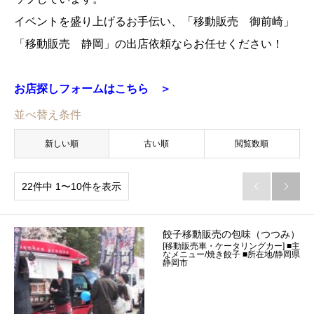
イベントを盛り上げるお手伝い、「移動販売 御前崎」
「移動販売 静岡」の出店依頼ならお任せください！
お店探しフォームはこちら ＞
並べ替え条件
新しい順
古い順
閲覧数順
22件中 1〜10件を表示


餃子移動販売の包味（つつみ）
[移動販売車・ケータリングカー] ■主
なメニュー/焼き餃子 ■所在地/静岡県
静岡市