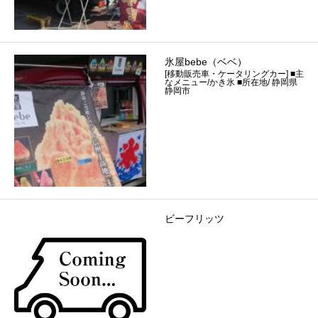
氷屋bebe（ベベ）
[移動販売車・ケータリングカー] ■主
なメニュー/かき氷 ■所在地/ 静岡県
静岡市
ビーフリッツ