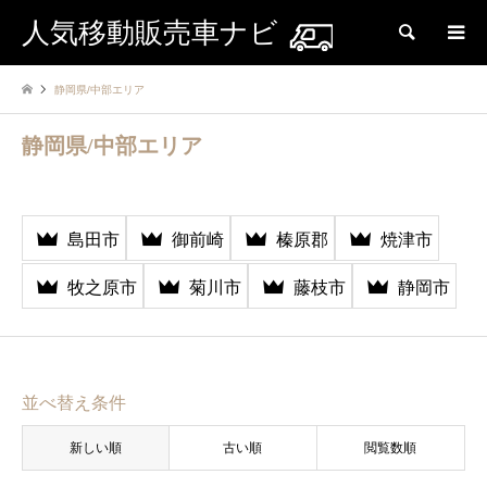
人気移動販売車ナビ
検索
静岡県/中部エリア
静岡県/中部エリア
島田市
御前崎
榛原郡
焼津市
牧之原市
菊川市
藤枝市
静岡市
並べ替え条件
新しい順
古い順
閲覧数順