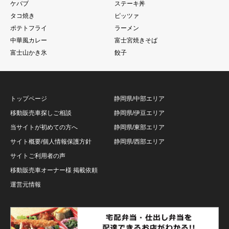
ケバブ
ステーキ丼
タコ焼き
ピッツァ
ポテトフライ
ラーメン
中華風カレー
富士宮焼きそば
富士山かき氷
餃子
トップページ
静岡県/中部エリア
移動販売車探しご相談
静岡県/伊豆エリア
当サイトが初めての方へ
静岡県/東部エリア
サイト概要/個人情報保護方針
静岡県/西部エリア
サイトご利用者の声
移動販売車オーナー様 掲載依頼
運営元情報