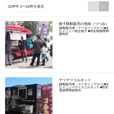
22件中 1〜10件を表示


餃子移動販売の包味（つつみ）
[移動販売車・ケータリングカー] ■主
なメニュー/焼き餃子 ■所在地/静岡県
静岡市
ナツナツコルネット
[移動販売車・ケータリングカー] ■主
なメニュー/アイスコルネット ■所在
地/静岡県静岡市