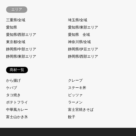
エリア
三重県/全域
埼玉県/全域
愛知県
愛知県/東部エリア
愛知県/西部エリア
愛知県 全域
東京都/全域
神奈川県/全域
静岡県/中部エリア
静岡県/伊豆エリア
静岡県/東部エリア
静岡県/西部エリア
商材一覧
から揚げ
クレープ
ケバブ
ステーキ丼
タコ焼き
ピッツァ
ポテトフライ
ラーメン
中華風カレー
富士宮焼きそば
富士山かき氷
餃子