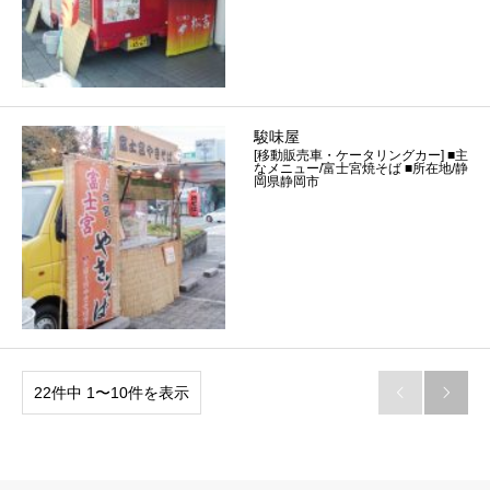
駿味屋
[移動販売車・ケータリングカー] ■主
なメニュー/富士宮焼そば ■所在地/静
岡県静岡市
22件中 1〜10件を表示

