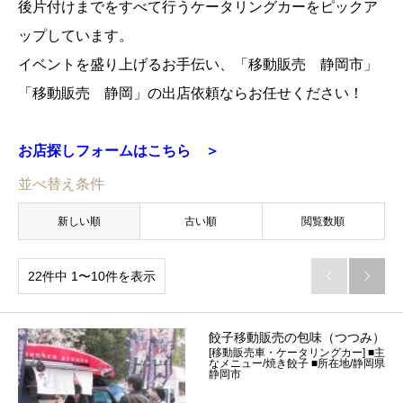
後片付けまでをすべて行うケータリングカーをピックア
ップしています。
イベントを盛り上げるお手伝い、「移動販売 静岡市」
「移動販売 静岡」の出店依頼ならお任せください！
お店探しフォームはこちら ＞
並べ替え条件
新しい順
古い順
閲覧数順
22件中 1〜10件を表示


餃子移動販売の包味（つつみ）
[移動販売車・ケータリングカー] ■主
なメニュー/焼き餃子 ■所在地/静岡県
静岡市