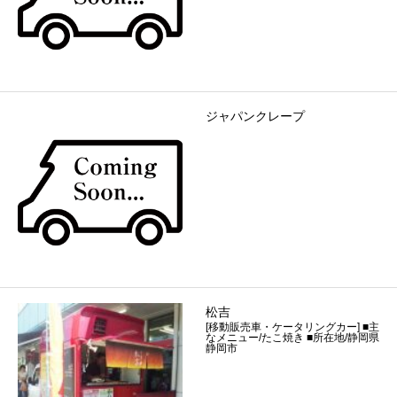
ジャパンクレープ
松吉
[移動販売車・ケータリングカー] ■主
なメニュー/たこ焼き ■所在地/静岡県
静岡市