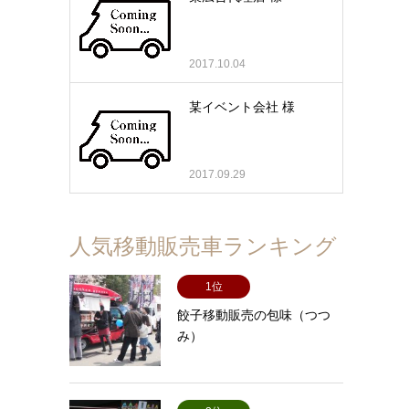
2017.10.04
某イベント会社 様
2017.09.29
人気移動販売車ランキング
1位
餃子移動販売の包味（つつ
み）