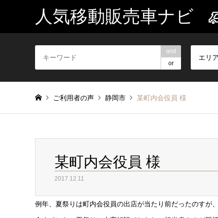
人気移動販売車ナビ
and
エリ
or
ご利用者の声
静岡市
某町内会役員 様
某町内会役員 様
2017.12.11
例年、夏祭りは町内会役員の出店が当たり前だったのすが