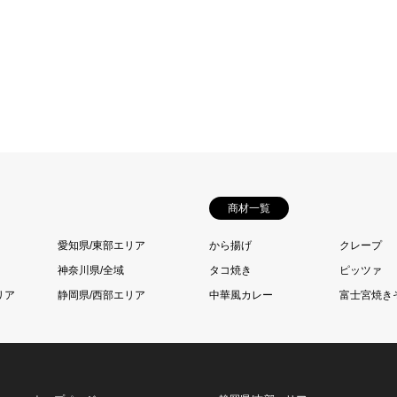
商材一覧
愛知県/東部エリア
から揚げ
クレープ
神奈川県/全域
タコ焼き
ピッツァ
リア
静岡県/西部エリア
中華風カレー
富士宮焼き