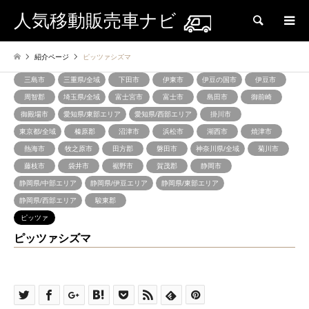
人気移動販売車ナビ
検索
紹介ページ
ピッツァシズマ
三島市
三重県/全域
下田市
伊東市
伊豆の国市
伊豆市
周智郡
埼玉県/全域
富士宮市
富士市
島田市
御前崎
御殿場市
愛知県/東部エリア
愛知県/西部エリア
掛川市
東京都/全域
榛原郡
沼津市
浜松市
湖西市
焼津市
熱海市
牧之原市
田方郡
磐田市
神奈川県/全域
菊川市
藤枝市
袋井市
裾野市
賀茂郡
静岡市
静岡県/中部エリア
静岡県/伊豆エリア
静岡県/東部エリア
静岡県/西部エリア
駿東郡
ピッツァ
ピッツァシズマ