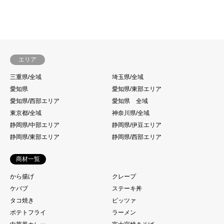
エリア
三重県/全域
埼玉県/全域
愛知県
愛知県/東部エリア
愛知県/西部エリア
愛知県 全域
東京都/全域
神奈川県/全域
静岡県/中部エリア
静岡県/伊豆エリア
静岡県/東部エリア
静岡県/西部エリア
商材一覧
から揚げ
クレープ
ケバブ
ステーキ丼
タコ焼き
ピッツァ
ポテトフライ
ラーメン