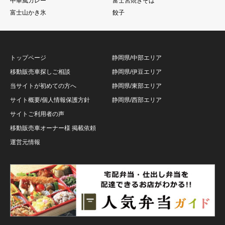
中華風カレー
富士宮焼きそば
富士山かき氷
餃子
トップページ
静岡県/中部エリア
移動販売車探しご相談
静岡県/伊豆エリア
当サイトが初めての方へ
静岡県/東部エリア
サイト概要/個人情報保護方針
静岡県/西部エリア
サイトご利用者の声
移動販売車オーナー様 掲載依頼
運営元情報